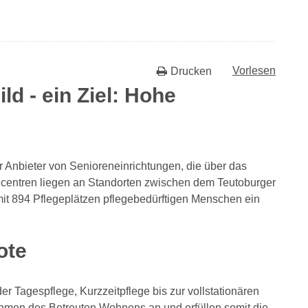
Vorlesen
Drucken
ld - ein Ziel: Hohe
er Anbieter von Senioreneinrichtungen, die über das
rencentren liegen an Standorten zwischen dem Teutoburger
it 894 Pflegeplätzen pflegebedürftigen Menschen ein
ote
r Tagespflege, Kurzzeitpflege bis zur vollstationären
hmen des Betreuten Wohnens an und erfüllen somit die