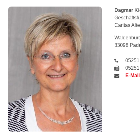
Dagmar
Ki
Geschäftsfü
Caritas Al
Waldenburg
33098 Pad
05251
05251
E-Mail