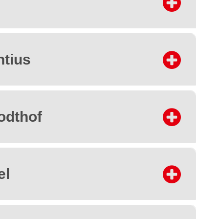
ntius
odthof
el