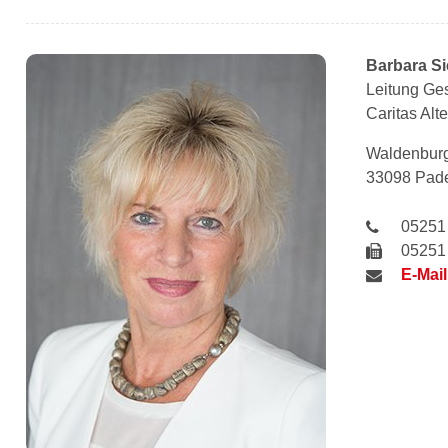
Barbara
S
Leitung Ges
Caritas Al
Waldenburg
33098 Pad
05251
05251
E-Mail