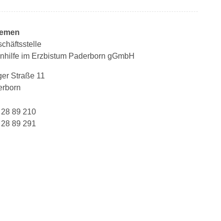
iemen
chäftsstelle
tenhilfe im Erzbistum Paderborn gGmbH
er Straße 11
erborn
 28 89 210
 28 89 291