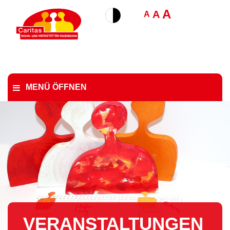
A
A
A
MENÜ ÖFFNEN
VER­AN­STAL­TUN­GEN